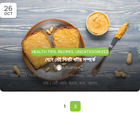
26
OCT
HEALTH TIPS
,
RECIPES
,
UNCATEGORIZED
যেনে নেই পিনাট বাটার সম্পর্কে
Afsana
আমরা সবাই পিনাট বাটার পছন্দ করি। এটা সব সালাদ, ব্রেড অনেক কিছুর সাথে খাওয়া
যায়। এটি জেলি, জ্যাম, কলা, আপেল
1
2