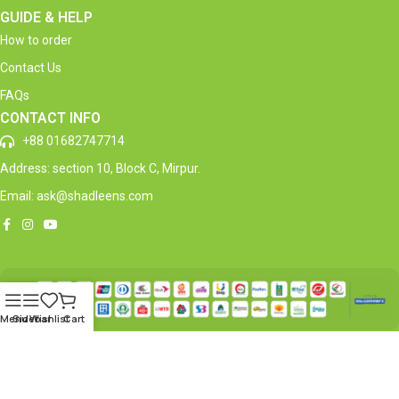
GUIDE & HELP
How to order
Contact Us
FAQs
CONTACT INFO
+88 01682747714
Address: section 10, Block C, Mirpur.
Email: ask@shadleens.com
Menu
Sidebar
Wishlist
Cart