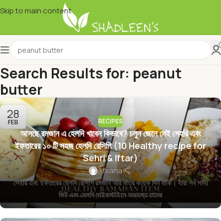
Skip to main content
Search Results for: peanut
butter
28
RECIPES
FEB
আসছে রমজান এ হেলদি খাবেন কিভাবে? চলুন জেনে নেই সেহরি এবং
ইফতারের ১০ টি সহজ হেলদি রেসিপি (10 Healthy recipe for
Sehri & Iftar)
Afsana
সেহরি এবং ইফতারের হেলদি রেসিপি রমজান আর মাত্র কয়েক দিন বাকি। যারা সব সময়
ফিট এবং হেলদি লাইফস্টাইলে অভ্যস্ত তাদের