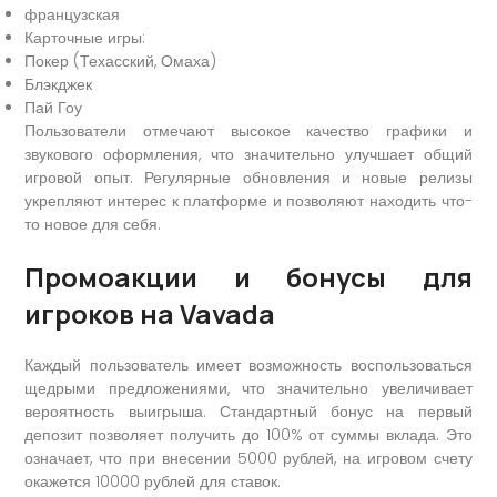
французская
Карточные игры:
Покер (Техасский, Омаха)
Блэкджек
Пай Гоу
Пользователи отмечают высокое качество графики и
звукового оформления, что значительно улучшает общий
игровой опыт. Регулярные обновления и новые релизы
укрепляют интерес к платформе и позволяют находить что-
то новое для себя.
Промоакции и бонусы для
игроков на Vavada
Каждый пользователь имеет возможность воспользоваться
щедрыми предложениями, что значительно увеличивает
вероятность выигрыша. Стандартный бонус на первый
депозит позволяет получить до 100% от суммы вклада. Это
означает, что при внесении 5000 рублей, на игровом счету
окажется 10000 рублей для ставок.