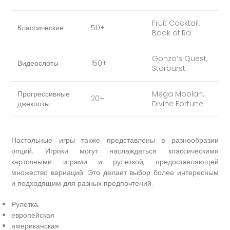
Fruit Cocktail,
Классические
50+
Book of Ra
Gonzo’s Quest,
Видеослоты
150+
Starburst
Прогрессивные
Mega Moolah,
20+
джекпоты
Divine Fortune
Настольные игры также представлены в разнообразии
опций. Игроки могут наслаждаться классическими
карточными играми и рулеткой, предоставляющей
множество вариаций. Это делает выбор более интересным
и подходящим для разных предпочтений.
Рулетка:
европейская
американская