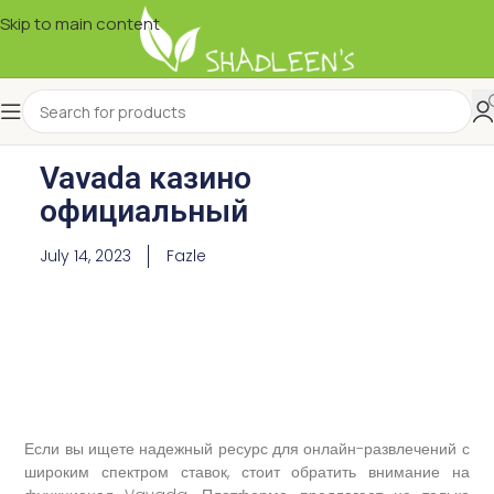
Skip to main content
Vavada казино
официальный
July 14, 2023
Fazle
Если вы ищете надежный ресурс для онлайн-развлечений с
широким спектром ставок, стоит обратить внимание на