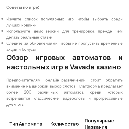
Советы по игре:
Изучите список популярных игр, чтобы выбрать среди
лучших новинки.
Используйте демо-версии для тренировки, прежде чем
делать реальные ставки.
Следите за обновлениями, чтобы не пропустить временные
акции и бонусы.
Обзор игровых автоматов и
настольных игр в Vavada казино
Предпочитателям онлайн-развлечений стоит обратить
внимание на широкий выбор слотов. Платформа предлагает
более 200 различных автоматов, среди которых
встречаются классические, видеослоты и прогрессивные
джекпоты.
Популярные
Тип Автомата
Количество
Названия