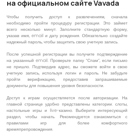
на официальном сайте Vavada
Чтобы получить доступ к развлечениям, сначала
необходимо пройти процедуру регистрации. Это займет
всего несколько минут. Заполните стандартную форму,
указав имя, email и дату рождения. Обязательно создайте
надежный пароль, чтобы защитить свою учетную запись.
После успешной регистрации вы получите подтверждение
на указанный email. Проверьте папку “Спам”, если письмо
не пришло. Подтвердив адрес, вы сможете войти в свою
учетную запись, используя логин и пароль. Не забудьте
пройти верификацию, предоставив запрашиваемые
документы для повышения уровня безопасности.
Доступ к играм осуществляется после авторизации. На
главной странице удобно представлены категории: слоты,
настольные игры и live-казино. Выберите интересующий
раздел, чтобы начать. Рекомендуется ознакомиться с
правилами игр для более комфортного
времяпрепровождения.