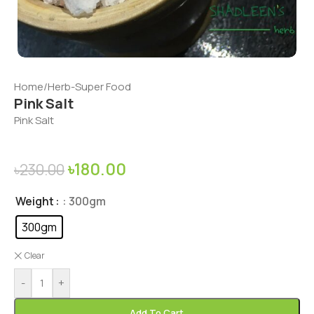
Home
/
Herb-Super Food
Pink Salt
Pink Salt
৳
180.00
৳
230.00
Weight
: 300gm
300gm
Clear
-
+
Add To Cart