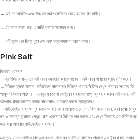
→ এটা ডায়েবিটিস এবং উচ্চ রক্তচাপ রোগীদের জন্য অনেক উপকারী।
→এই লবন ঠান্ডা, জর, এলার্জি কমাতে সাহায্য করে।
→এটি ত্বক এর ছিদ্র খুলে দেয় এবং রক্তসঞ্চালন ভালো রাখে।
Pink Salt
কিভাবে খাবেন?
→প্রতিদিনের রান্নাতে এই লবন ব্যবহার৷ করতে পারেন। এই লবন খাবারের স্বাদ বৃদ্ধিকরে।
→বিভিন্ন ফ্রুট সালাদ, ভেজিটেবল সালাদ সহ বিভিন্ন খাবারে ছিটিয়ে দেখুন খাবারের স্বাদের কি
আমূল পরিবর্তন আসে। →লেবুর সরবত বা তেতুঁলের সরবতের মধ্যে ব্যবহার করুন এই লবন, এটি
আপনার খাবার মজাদার করার সাথে সাথে খাবারকে করবে স্বাস্থ্যকর।
→মাইগ্রেইনের ব্যাথা দূর করার জন্য ১ কাপ পানিতে ২ চা চামচ হিমালয়ান লবন, ২ চা চামচ লেবুর
রস ও সামান্য কুড়ানো লেবুর খোসা একসাথে মিশিয়ে পান করুন এবং দেখুন কিভাবে এক নিমিষে দূর
হয়ে যায় আপনার মাইগ্রেইনের ব্যথা।
এছাড়াও মাংস পেশীকে রিল্যাক্স করতে গোসলের বাথটব বা বালতির পানিতে এক টুকরো হিমালয়ান