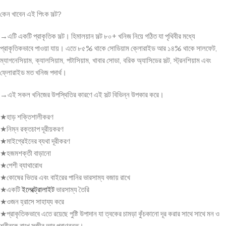
কেন খাবেন এই পিংক সল্ট?
→এটি একটি প্রাকৃতিক সল্ট। হিমালয়ান সল্ট ৮০+ খনিজ নিয়ে গঠিত যা পৃথিবীর মধ্যে
প্রাকৃতিকভাবে পাওয়া যায়। এতে ৮৫% থাকে সোডিয়াম ক্লোরাইড আর ১৪% থাকে সালফেট,
ম্যাগনেসিয়াম, ক্যালসিয়াম, পটাসিয়াম, খাবার সোডা, বরিক অ্যাসিডের সল্ট, স্ট্রনশিয়াম এবং
ফ্লোরাইড মত খনিজ পদার্থ।
→এই সকল খনিজের উপস্থিতির কারণে এই সল্ট বিভিন্ন উপকার করে।
★হাড় শক্তিশালীকরণ
★নিম্ন রক্তচাপ দূরীয়করণ
★মাইগ্রেইনের ব্যথা দূরীকরণ
★হজমশক্তী বাড়ানো
★পেশী ব্যাথারোধ
★কোষের ভিতর এবং বাইরের পানির ভারসাম্য বজায় রাখে
★একটি
ইলেক্ট্রোলাইট
ভারসাম্য তৈরি
★ওজন হ্রাসে সাহায্য করে
★প্রাকৃতিকভাবে এতে রয়েছে পুষ্টি উপাদান যা ত্বকের চামড়া কুঁচকানো দূর করার সাথে সাথে মন ও
শরীরকে রাখে সজীব আর প্রাণবন্ত।