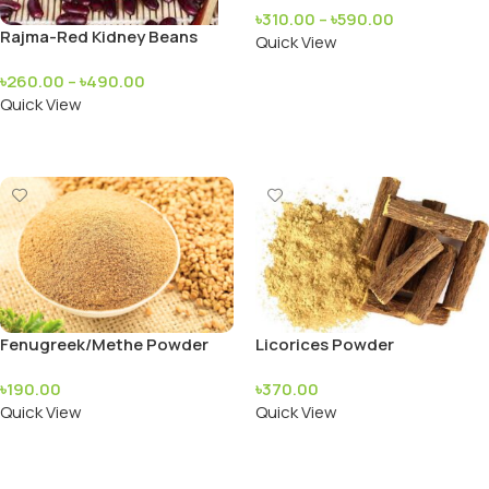
৳
310.00
–
৳
590.00
Rajma-Red Kidney Beans
Quick View
Add To Cart
৳
260.00
–
৳
490.00
Quick View
Add To Cart
Fenugreek/Methe Powder
Licorices Powder
100g
৳
190.00
৳
370.00
Quick View
Quick View
Add To Cart
Add To Cart