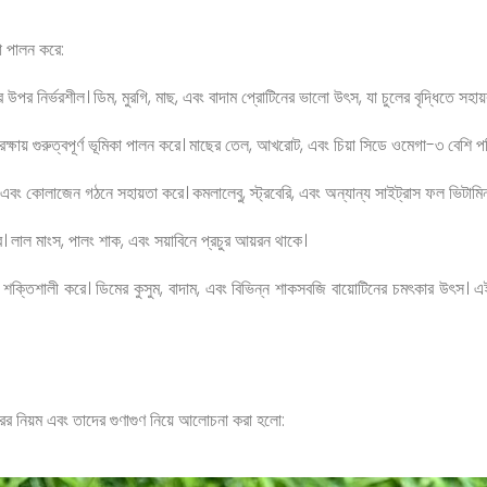
কা পালন করে:
র উপর নির্ভরশীল। ডিম, মুরগি, মাছ, এবং বাদাম প্রোটিনের ভালো উৎস, যা চুলের বৃদ্ধিতে সহায
রক্ষায় গুরুত্বপূর্ণ ভূমিকা পালন করে। মাছের তেল, আখরোট, এবং চিয়া সিডে ওমেগা-৩ বেশি পর
ে এবং কোলাজেন গঠনে সহায়তা করে। কমলালেবু, স্ট্রবেরি, এবং অন্যান্য সাইট্রাস ফল ভিটা
 লাল মাংস, পালং শাক, এবং সয়াবিনে প্রচুর আয়রন থাকে।
িকল শক্তিশালী করে। ডিমের কুসুম, বাদাম, এবং বিভিন্ন শাকসবজি বায়োটিনের চমৎকার উৎস। এ
হারের নিয়ম এবং তাদের গুণাগুণ নিয়ে আলোচনা করা হলো: