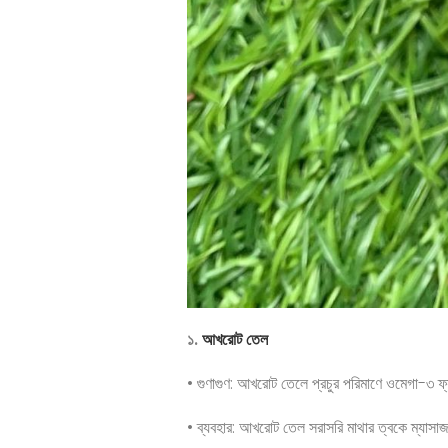
১.
আখরোট তেল
• গুণাগুণ: আখরোট তেলে প্রচুর পরিমাণে ওমেগা-৩ ফ্যা
• ব্যবহার: আখরোট তেল সরাসরি মাথার ত্বকে ম্যাসাজ ক