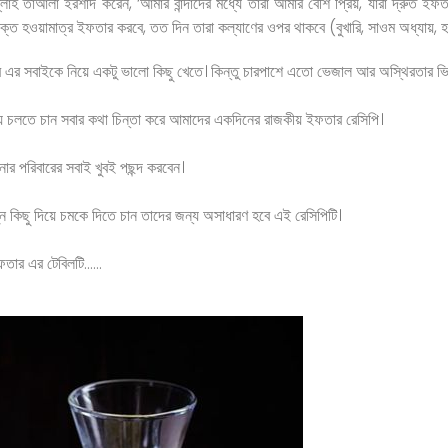
্লাহ তাআলা ইরশাদ করেন, ‘আমার বান্দাদের মধ্যে তারা আমার বেশি প্রিয়, যারা দ্রুত ইফত
াক্ত হওয়ামাত্র ইফতার করবে, তত দিন তারা কল্যাণের ওপর থাকবে (বুখারি, সাওম অধ্যায়, হ
এর সবাইকে নিয়ে একটু ভালো কিছু খেতে। কিন্তু চারপাশে এতো ভেজাল আর অস্থিরতার ভিড়
য়ে চলতে চান সবার কথা চিন্তা করে আমাদের একদিনের রাজকীয় ইফতার রেসিপি।
ার পরিবারের সবাই খুবই পছন্দ করবেন।
ন কিছু দিয়ে চমকে দিতে চান তাদের জন্য অসাধারণ হবে এই রেসিপিটি।
ইফতার এর টেবিলটি……