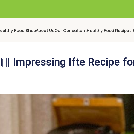
ealthy Food Shop
About Us
Our Consultant
Healthy Food Recipes 
পি।|| Impressing Ifte Recipe f