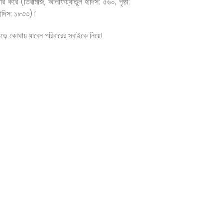
ার করে (তিরমিজি, আলফিয়্যাতুল হাদিস: ৫৬০, পৃষ্ঠা:
াদিস: ১৮৩৩)।’
ে কোথায় যাবেন পরিবারের সবাইকে নিয়ে!