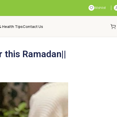
Wishlist
& Health Tips
Contact Us
or this Ramadan||