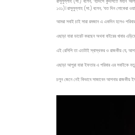
রাসুলুল্লাহ (সা.) বলেন, ‘হাদিসে কুদসিতে মহান আল
১৩১)। রাসুলুল্লাহ (সা.) বলেন, ‘যত দিন লোকেরা ওয়
আমরা সবাই চাই সারা রমজান এ একদিন হলেও পরিবার 
এছাড়া যারা ডায়েট করছেন অথবা বাইরের খাবার এড়ি
এই রেসিপি তা এতটাই স্বাস্থকর ও রাজকীয় যে, আপন
এছাড়া আপুরা যারা ইফতার এ পরিবার এর সবাইকে নতু
চলুন জেনে নেই কিভাবে সাজাবেন আপনার রাজকীয় 